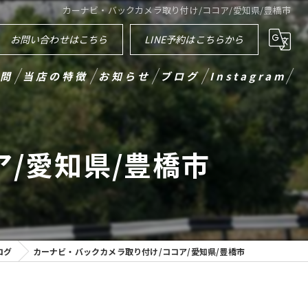
カーナビ・バックカメラ取り付け/ココア/愛知県/豊橋市
お問い合わせはこちら
LINE予約はこちらから
問
当店の特徴
お知らせ
ブログ
Instagram
カーナビ
/愛知県/豊橋市
ドラレコ
買取
販売
ログ
カーナビ・バックカメラ取り付け/ココア/愛知県/豊橋市
出張