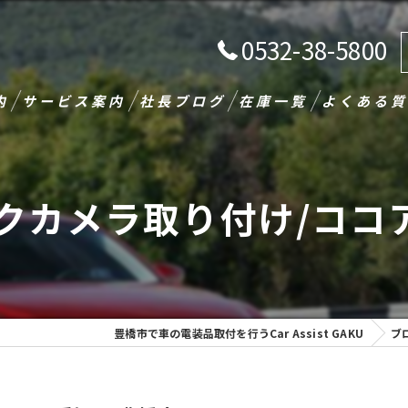
0532-38-5800
内
サービス案内
社長ブログ
在庫一覧
よくある質
クカメラ取り付け/ココア
豊橋市で車の電装品取付を行うCar Assist GAKU
ブ