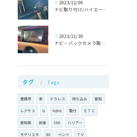
2023/12/06
ナビ取り付け/ハイエース/愛知県/豊橋市
2023/11/30
ナビ・バックカメラ取り付け/ビュート/愛知県/豊橋市
タグ
Tags
豊橋市
車
ドラレコ
持ち込み
愛知
レクサス
ls
hdmi
取付
ＥＴＣ
愛知県
前後
360
ハリアー
モデリスタ
80
ベンツ
ＴＶ