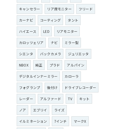
キャンセラー
リア席モニター
フリード
カーナビ
コーティング
タント
ハイエース
LED
リアモニター
カロッツェリア
ナビ
ミラー型
シエンタ
バックカメラ
ジュリエッタ
NBOX
純正
プラド
アルパイン
デジタルインナーミラー
カローラ
フォグランプ
後付け
ドライブレコーダー
レーダー
アルファード
TV
キット
ノア
エブリイ
ライズ
イルミネーション
7インチ
マークX